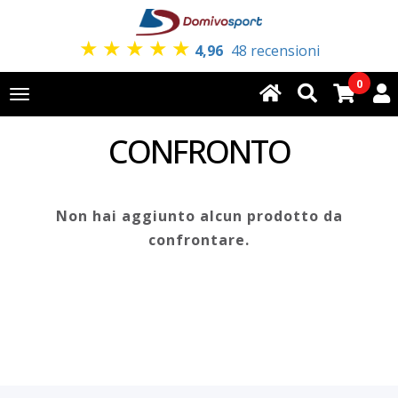
★
★
★
★
★
4,96
48 recensioni
0
Toggle
navigation
CONFRONTO
Non hai aggiunto alcun prodotto da
confrontare.