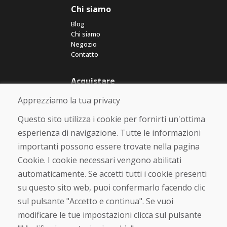
Chi siamo
Blog
Chi siamo
Negozio
Contatto
Acquistare
Negozio online
Apprezziamo la tua privacy
Termini e condizioni commerciali
Spedizione e pagamento
Questo sito utilizza i cookie per fornirti un'ottima
Rimostranza
esperienza di navigazione. Tutte le informazioni
Reso e cambio merce
importanti possono essere trovate nella pagina
Protezione dei dati personali
Cookies
Cookie. I cookie necessari vengono abilitati
automaticamente. Se accetti tutti i cookie presenti
Verificato dai clienti
su questo sito web, puoi confermarlo facendo clic
★
★
★
★
★
sul pulsante "Accetto e continua". Se vuoi
modificare le tue impostazioni clicca sul pulsante