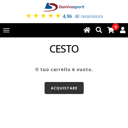
★
★
★
★
★
4,96
48 recensioni
0
Toggle
navigation
CESTO
Il tuo carrello è vuoto.
ACQUISTARE