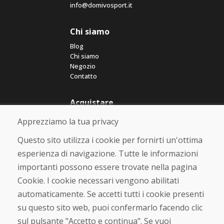
info@domivosport.it
Chi siamo
Blog
Chi siamo
Negozio
Contatto
Acquistare
Negozio online
Apprezziamo la tua privacy
Termini e condizioni commerciali
Spedizione e pagamento
Questo sito utilizza i cookie per fornirti un'ottima
Rimostranza
esperienza di navigazione. Tutte le informazioni
Reso e cambio merce
importanti possono essere trovate nella pagina
Protezione dei dati personali
Cookies
Cookie. I cookie necessari vengono abilitati
automaticamente. Se accetti tutti i cookie presenti
Verificato dai clienti
su questo sito web, puoi confermarlo facendo clic
★
★
★
★
★
sul pulsante "Accetto e continua". Se vuoi