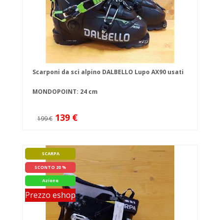
Scarponi da sci alpino DALBELLO Lupo AX90 usati
MONDOPOINT: 24 cm
139 €
199 €
SCARPA
SCONTO 20 %
Azione
Prezzo eshop