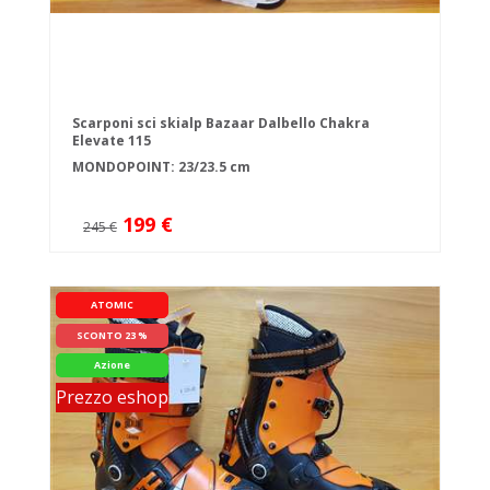
Scarponi sci skialp Bazaar Dalbello Chakra
Elevate 115
MONDOPOINT: 23/23.5 cm
199 €
245 €
ATOMIC
SCONTO 23 %
Azione
Prezzo eshop