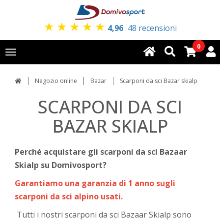
★
★
★
★
★
4,96
48 recensioni
0
Toggle
navigation
Negozio online
Bazar
Scarponi da sci Bazar skialp
SCARPONI DA SCI
BAZAR SKIALP
Perché acquistare gli scarponi da sci Bazaar
Skialp su Domivosport?
Garantiamo una garanzia di 1 anno sugli
scarponi da sci alpino usati.
Tutti i nostri scarponi da sci Bazaar Skialp sono