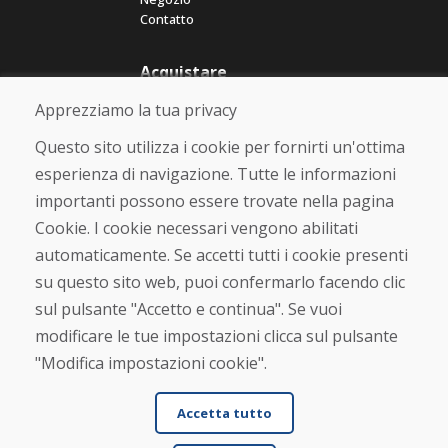
Contatto
Acquistare
Negozio online
Apprezziamo la tua privacy
Termini e condizioni commerciali
Spedizione e pagamento
Questo sito utilizza i cookie per fornirti un'ottima
Rimostranza
esperienza di navigazione. Tutte le informazioni
Reso e cambio merce
importanti possono essere trovate nella pagina
Protezione dei dati personali
Cookies
Cookie. I cookie necessari vengono abilitati
automaticamente. Se accetti tutti i cookie presenti
Verificato dai clienti
su questo sito web, puoi confermarlo facendo clic
★
★
★
★
★
sul pulsante "Accetto e continua". Se vuoi
modificare le tue impostazioni clicca sul pulsante
"Modifica impostazioni cookie".
Accetta tutto