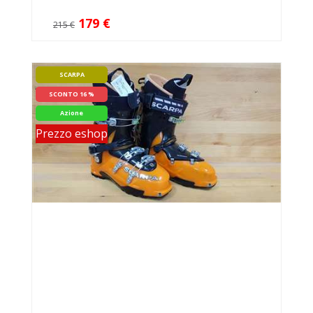
179 €
215 €
SCARPA
SCONTO 16 %
Azione
Prezzo eshop