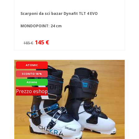
Scarponi da sci bazar Dynafit TLT 4 EVO
MONDOPOINT: 24 cm
145 €
185 €
ATOMIC
SCONTO 18 %
Azione
Prezzo eshop