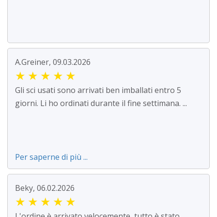
A.Greiner, 09.03.2026
★
★
★
★
★
Gli sci usati sono arrivati ben imballati entro 5
giorni. Li ho ordinati durante il fine settimana. ...
Per saperne di più ...
Beky, 06.02.2026
★
★
★
★
★
L'ordine è arrivato velocemente, tutto è stato