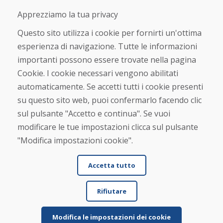
Negozio online
Apprezziamo la tua privacy
Termini e condizioni commerciali
Spedizione e pagamento
Questo sito utilizza i cookie per fornirti un'ottima
Rimostranza
esperienza di navigazione. Tutte le informazioni
Reso e cambio merce
importanti possono essere trovate nella pagina
Protezione dei dati personali
Cookies
Cookie. I cookie necessari vengono abilitati
automaticamente. Se accetti tutti i cookie presenti
Verificato dai clienti
su questo sito web, puoi confermarlo facendo clic
★
★
★
★
★
sul pulsante "Accetto e continua". Se vuoi
modificare le tue impostazioni clicca sul pulsante
"Modifica impostazioni cookie".
Accetta tutto
Rifiutare
© DOMIVOSPORT 2026, tutti i diritti riservati
DUFEKSOFT
-
creazione di siti web
,
creazione di e-shop
Modifica le impostazioni dei cookie