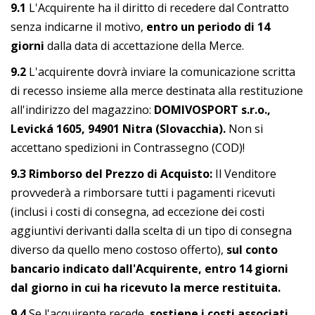
9.1
L'Acquirente ha il diritto di recedere dal Contratto
senza indicarne il motivo,
entro un periodo di 14
giorni
dalla data di accettazione della Merce.
9.2
L'acquirente dovrà inviare la comunicazione scritta
di recesso insieme alla merce destinata alla restituzione
all'indirizzo del magazzino:
DOMIVOSPORT s.r.o.,
Levická 1605, 94901 Nitra (Slovacchia).
Non si
accettano spedizioni in Contrassegno (COD)!
9.3
Rimborso del Prezzo di Acquisto:
Il Venditore
provvederà a rimborsare tutti i pagamenti ricevuti
(inclusi i costi di consegna, ad eccezione dei costi
aggiuntivi derivanti dalla scelta di un tipo di consegna
diverso da quello meno costoso offerto),
sul conto
bancario indicato dall'Acquirente, entro 14 giorni
dal giorno in cui ha ricevuto la merce restituita.
9.4
Se l'acquirente recede,
sostiene i costi associati