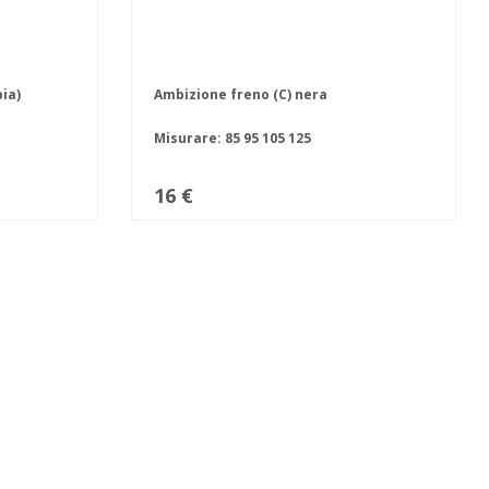
ia)
Ambizione freno (C) nera
Misurare:
85
95
105
125
16 €