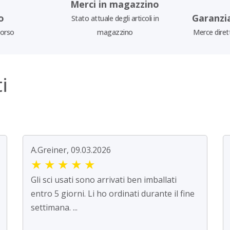
Merci in magazzino
o
Garanzi
Stato attuale degli articoli in
borso
magazzino
Merce diret
i
A.Greiner, 09.03.2026
★
★
★
★
★
Gli sci usati sono arrivati ben imballati
entro 5 giorni. Li ho ordinati durante il fine
settimana. ...