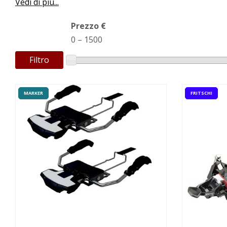
Vedi di più...
Prezzo €
0
–
1500
Filtro
MARKER
FRITSCHI