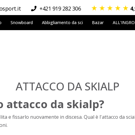
★
★
★
★
★
sport.it
+421 919 282 306
4
p
Snowboard
Abbigliamento da sci
Bazar
ALL'INGR
ATTACCO DA SKIALP
o attacco da skialp?
lita e fissarlo nuovamente in discesa. Qual è l'attacco da sci
oni.