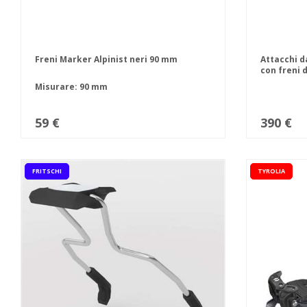
Freni Marker Alpinist neri 90 mm
Attacchi da
con freni 
Misurare: 90 mm
59 €
390 €
FRITSCHI
TYROLIA