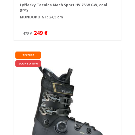
Lyžiarky Tecnica Mach Sport HV 75 W GW, cool
grey
MONDOPOINT: 24,5 cm
249 €
478 €
TECNICA
SCONTO 15 %