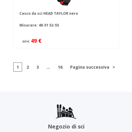
Casco da sci HEAD TAYLOR nero
Misurare:
48-51
52-55
49 €
69 €
1
2
3
...
16
Pagina successiva
>
Negozio di sci