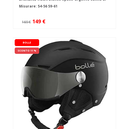
fucile
Misurare:
54-56
59-61
149 €
169 €
BOLLE
SCONTO 11 %