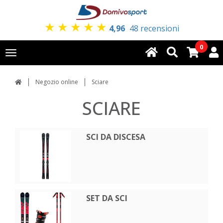
★
★
★
★
★
4,96
48 recensioni
0
Toggle
navigation
Negozio online
Sciare
SCIARE
SCI DA DISCESA
SET DA SCI