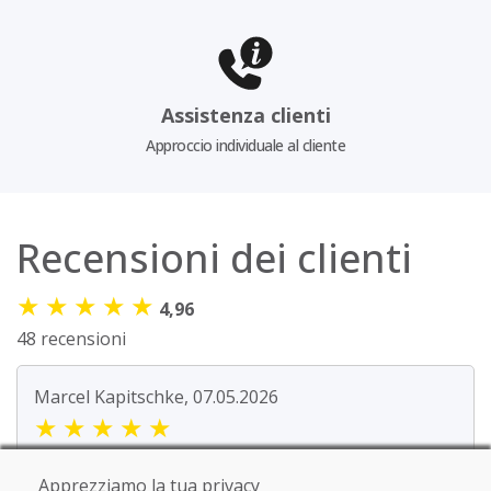
Assistenza clienti
Approccio individuale al cliente
Recensioni dei clienti
★
★
★
★
★
4,96
48 recensioni
Marcel Kapitschke, 07.05.2026
★
★
★
★
★
Salve, sono molto soddisfatto degli sci. Non
Apprezziamo la tua privacy
presentano quasi nessun segno di usura.