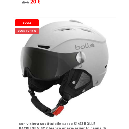
20 €
25 €
BOLLE
SCONTO 11 %
con visiera sostituibile casco S1/S3 BOLLE
BACKLINE VISOR bianco opaco-argento canna di