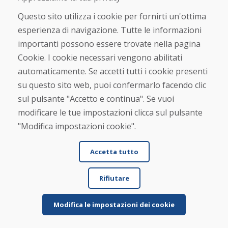
Questo sito utilizza i cookie per fornirti un'ottima
esperienza di navigazione. Tutte le informazioni
importanti possono essere trovate nella pagina
Cookie. I cookie necessari vengono abilitati
automaticamente. Se accetti tutti i cookie presenti
su questo sito web, puoi confermarlo facendo clic
A.Greiner, 09.03.2026
sul pulsante "Accetto e continua". Se vuoi
★
★
★
★
★
modificare le tue impostazioni clicca sul pulsante
Gli sci usati sono arrivati ben imballati entro 5
"Modifica impostazioni cookie".
giorni. Li ho ordinati durante il fine settimana. ...
Accetta tutto
Rifiutare
Per saperne di più ...
Modifica le impostazioni dei cookie
Beky, 06.02.2026