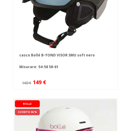
casco Bollé B-YOND VISOR SMU soft nero
Misurare:
54-58
58-61
149 €
169 €
BOLLE
SCONTO 36 %