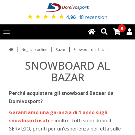
★
★
★
★
★
4,96
48 recensioni
0
Toggle
navigation
Negozio online
Bazar
Snowboard al bazar
SNOWBOARD AL
BAZAR
Perché acquistare gli snowboard Bazaar da
Domivosport?
Garantiamo una garanzia di 1 anno sugli
snowboard usati
e inoltre, tutti sono dopo il
SERVIZIO, pronti per un'esperienza perfetta sulle