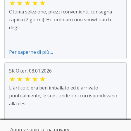
★
★
★
★
★
Ottima selezione, prezzi convenienti, consegna
rapida (2 giorni). Ho ordinato uno snowboard e
degli ...
Per saperne di più ...
SK Oker, 08.01.2026
★
★
★
★
★
L'articolo era ben imballato ed è arrivato
puntualmente; le sue condizioni corrispondevano
alla desc...
Per saperne di più ...
Apprezziamo la tua privacy