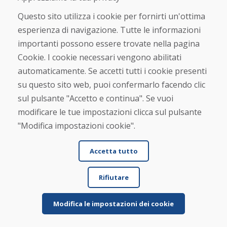
Questo sito utilizza i cookie per fornirti un'ottima
Jürgen Reinhard , 17.12.2025
esperienza di navigazione. Tutte le informazioni
★
★
★
★
★
importanti possono essere trovate nella pagina
Abbiamo ordinato un paio di sci usati e li abbiamo
Cookie. I cookie necessari vengono abilitati
ricevuti entro quattro giorni lavorativi. Gli ...
automaticamente. Se accetti tutti i cookie presenti
su questo sito web, puoi confermarlo facendo clic
sul pulsante "Accetto e continua". Se vuoi
modificare le tue impostazioni clicca sul pulsante
"Modifica impostazioni cookie".
Per saperne di più ...
Accetta tutto
Vedi più recensioni >
Rifiutare
Scrivi una recensione
Modifica le impostazioni dei cookie
★
★
★
★
★