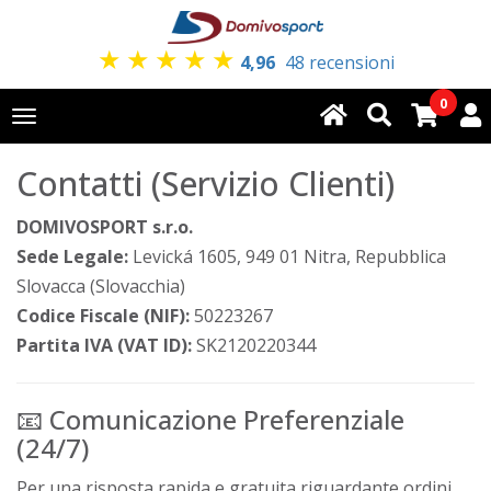
★
★
★
★
★
4,96
48 recensioni
0
Toggle
navigation
Contatti (Servizio Clienti)
DOMIVOSPORT s.r.o.
Sede Legale:
Levická 1605, 949 01 Nitra, Repubblica
Slovacca (Slovacchia)
Codice Fiscale (NIF):
50223267
Partita IVA (VAT ID):
SK2120220344
📧 Comunicazione Preferenziale
(24/7)
Per una risposta rapida e gratuita riguardante ordini,