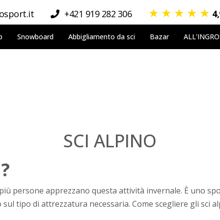
★
★
★
★
★
sport.it
+421 919 282 306
4
p
Snowboard
Abbigliamento da sci
Bazar
ALL'INGR
SCI ALPINO
I?
e più persone apprezzano questa attività invernale. È uno 
o sul tipo di attrezzatura necessaria. Come scegliere gli sci 