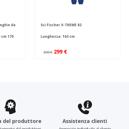
inghie da
Sci Fischer X-TREME 82
3 cm
170
Lunghezza: 163 cm
299 €
399 €
a del produttore
Assistenza clienti
tamente dal produttore
Approccio individuale al cliente