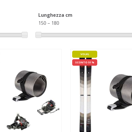
Lunghezza cm
150
–
180
VOLKL
SCONTO 51 %