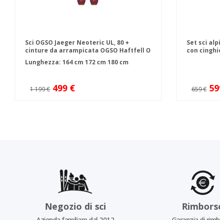
Sci OGSO Jaeger Neoteric UL, 80 +
Set sci alp
cinture da arrampicata OGSO Haftfell O
con cinghie
Lunghezza:
164 cm
172 cm
180 cm
499 €
59
1 199 €
659 €
Negozio di sci
Rimbors
Azienda familiare dal 2012
Garanzia di rim