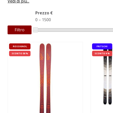
Vedi di più...
Prezzo €
0
–
1500
Filtro
ROSSIGNOL
FRITSCHI
SCONTO 58 %
SCONTO 9 %