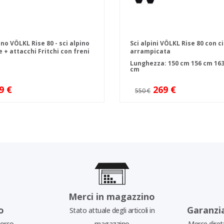
ino VÖLKL Rise 80 - sci alpino
Sci alpini VÖLKL Rise 80 con c
 + attacchi Fritchi con freni
arrampicata
Lunghezza:
150 cm
156 cm
16
cm
9 €
269 €
550 €
Merci in magazzino
o
Garanzi
Stato attuale degli articoli in
borso
magazzino
Merce diret