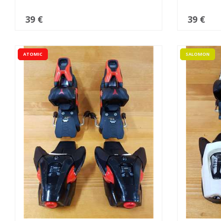
39 €
39 €
ATOMIC
SALOMON