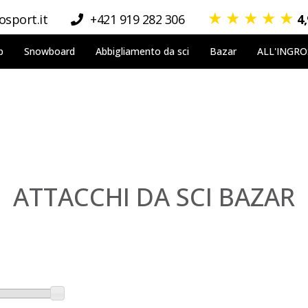
★
★
★
★
★
sport.it
+421 919 282 306
4
p
Snowboard
Abbigliamento da sci
Bazar
ALL'INGR
ATTACCHI DA SCI BAZAR