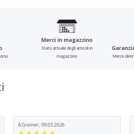
Merci in magazzino
o
Garanzi
Stato attuale degli articoli in
borso
magazzino
Merce diret
i
A.Greiner, 09.03.2026
★
★
★
★
★