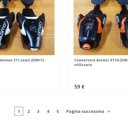
alomon Z11 usati (DIN11)
Connettore Atomic XT10 (DIN
utilizzato
59 €
1
2
3
4
5
Pagina successiva
>