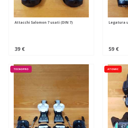
Attacchi Salomon 7 usati (DIN 7)
Legatura u
39 €
59 €
TECNOPRO
ATOMIC