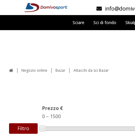
info@domivo
Sciare
Sci di fondo
Skial
Negozio online
Bazar
Attacchi da sci Bazar
Prezzo €
0
–
1500
Filtro