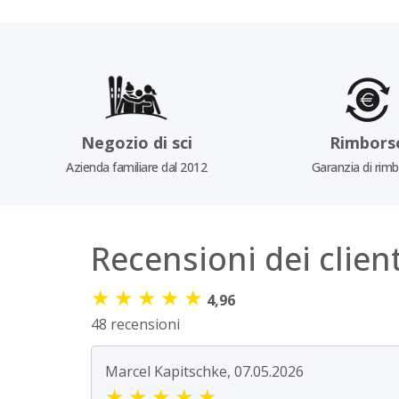
Negozio di sci
Rimbors
Azienda familiare dal 2012
Garanzia di rim
Recensioni dei client
★
★
★
★
★
4,96
48 recensioni
Marcel Kapitschke, 07.05.2026
★
★
★
★
★