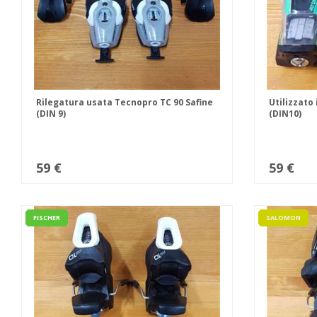
Rilegatura usata Tecnopro TC 90 Safine
Utilizzato
(DIN 9)
(DIN10)
59 €
59 €
FISCHER
SALOMON