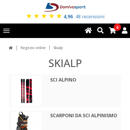
★
★
★
★
★
4,96
48 recensioni
0
Toggle
navigation
Negozio online
Skialp
SKIALP
SCI ALPINO
SCARPONI DA SCI ALPINISMO