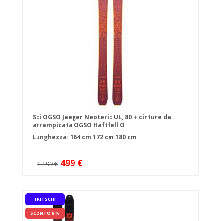
Sci OGSO Jaeger Neoteric UL, 80 + cinture da
arrampicata OGSO Haftfell O
Lunghezza:
164 cm
172 cm
180 cm
499 €
1 199 €
FRITSCHI
SCONTO 9 %