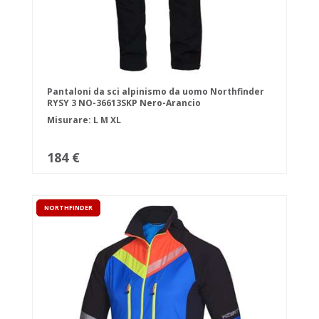
Pantaloni da sci alpinismo da uomo Northfinder
RYSY 3 NO-36613SKP Nero-Arancio
Misurare:
L
M
XL
184 €
NORTHFINDER