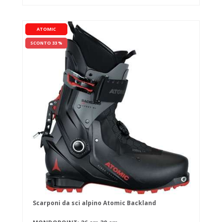
ATOMIC
SCONTO 33 %
Scarponi da sci alpino Atomic Backland