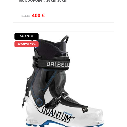
MONDOPOINT:
26 cm
30 cm
400 €
599 €
DALBELLO
SCONTO 33 %