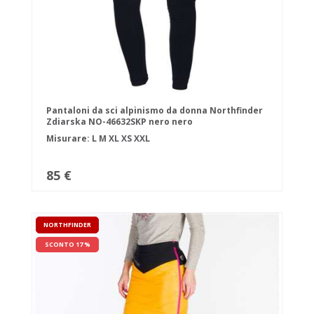
Pantaloni da sci alpinismo da donna Northfinder
Zdiarska NO-46632SKP nero nero
Misurare:
L
M
XL
XS
XXL
85 €
NORTHFINDER
SCONTO 17 %