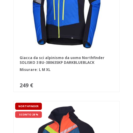
Giacca da sci alpinismo da uomo Northfinder
SOLISKO 3 BU-38063SKP DARKBLUEBLACK
Misurare:
L
M
XL
249 €
NORTHFINDER
SCONTO 28 %