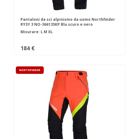
Pantaloni da sci alpinismo da uomo Northfinder
RYSY 3 NO-36613SKP Blu scuro e nero
Misurare:
L
M
XL
184 €
NORTHFINDER