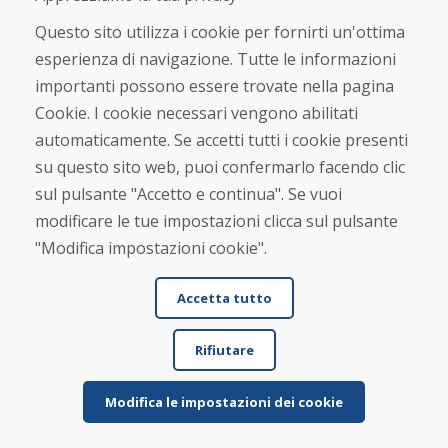
Questo sito utilizza i cookie per fornirti un'ottima
Jana Kováčová, 04.02.2026
esperienza di navigazione. Tutte le informazioni
★
★
★
★
★
importanti possono essere trovate nella pagina
Ottima selezione, prezzi convenienti, consegna
Cookie. I cookie necessari vengono abilitati
rapida (2 giorni). Ho ordinato uno snowboard e
automaticamente. Se accetti tutti i cookie presenti
degli ...
su questo sito web, puoi confermarlo facendo clic
sul pulsante "Accetto e continua". Se vuoi
modificare le tue impostazioni clicca sul pulsante
Per saperne di più ...
"Modifica impostazioni cookie".
Accetta tutto
SK Oker, 08.01.2026
★
★
★
★
★
Rifiutare
L'articolo era ben imballato ed è arrivato
puntualmente; le sue condizioni corrispondevano
Modifica le impostazioni dei cookie
alla desc...