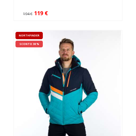
119 €
194 €
NORTHFINDER
SCONTO 38 %