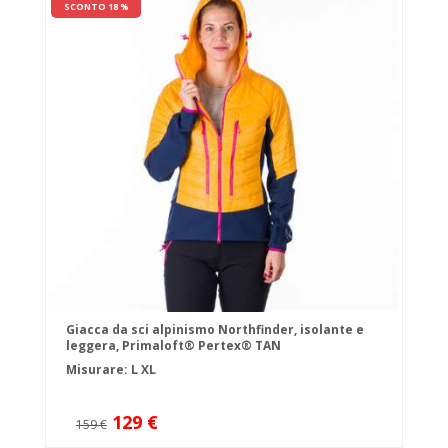
SCONTO 18 %
Giacca da sci alpinismo Northfinder, isolante e
leggera, Primaloft® Pertex® TAN
Misurare:
L
XL
129 €
159 €