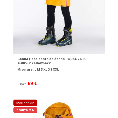
Gonna riscaldante da donna PODKOVA SU-
4600SKP Yellowback
Misurare:
L
M
S
XL
XS
XXL
69 €
84 €
NORTHFINDER
SCONTO 28 %